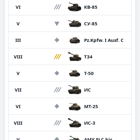
VI
КВ-85
40
V
СУ-85
22
III
Pz.Kpfw. I Ausf. C
21
VIII
T34
20
V
Т-50
19
VII
ИС
18
VI
МТ-25
17
VIII
ИС-3
16
V
AMX ELC bis
15