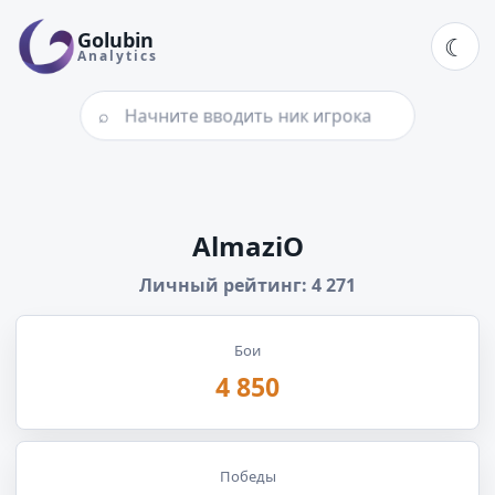
Golubin
☾
Analytics
Поиск игрока по нику
⌕
Статистика игрока Almaz
AlmaziO
Личный рейтинг: 4 271
Бои
4 850
Победы