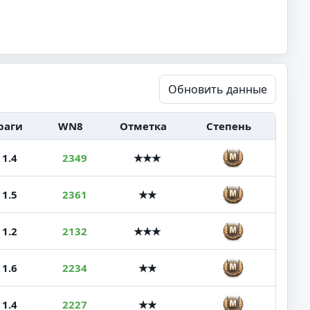
Обновить данные
раги
WN8
Отметка
Степень
1.4
2349
★★★
1.5
2361
★★
1.2
2132
★★★
1.6
2234
★★
1.4
2227
★★