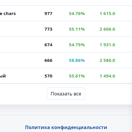
54.76%
e chars
977
1 615.0
55.11%
773
2 606.0
54.75%
674
1 931.0
58.86%
666
2 580.0
55.61%
ный
570
1 494.0
Показать все
Политика конфиденциальности