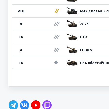
VIII
AMX Chasseur d
X
ИС-7
IX
Т-10
X
T110E5
IX
Т-54 облегчён