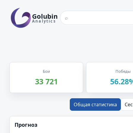
Поиск игрока по нику
Golubin
⌕
Analytics
Статистика игрока Drx
Бои
Победы
33 721
56.28
Общая статистика
Сес
Прогноз