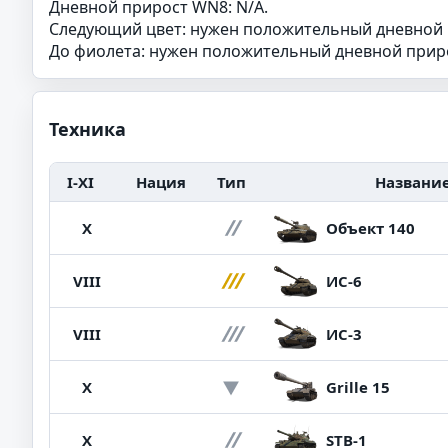
Дневной прирост WN8: N/A.
Следующий цвет: нужен положительный дневной
До фиолета: нужен положительный дневной при
Техника
I-XI
Нация
Тип
Названи
X
Объект 140
VIII
ИС-6
VIII
ИС-3
X
Grille 15
X
STB-1