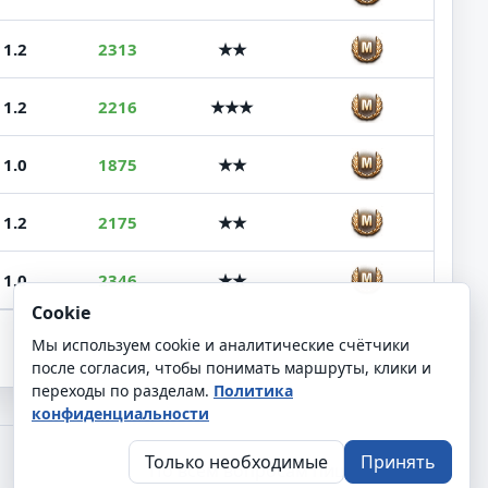
1.2
2313
★★
1.2
2216
★★★
1.0
1875
★★
1.2
2175
★★
1.0
2346
★★
Cookie
Мы используем cookie и аналитические счётчики
после согласия, чтобы понимать маршруты, клики и
переходы по разделам.
Политика
конфиденциальности
Только необходимые
Принять
По всем вопросам пишите
COJ_ZhIV