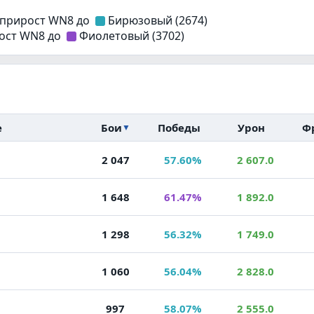
 прирост WN8 до
Бирюзовый (2674)
рост WN8 до
Фиолетовый (3702)
е
Бои
Победы
Урон
Ф
▼
57.60%
2 047
2 607.0
61.47%
1 648
1 892.0
56.32%
1 298
1 749.0
56.04%
1 060
2 828.0
58.07%
997
2 555.0